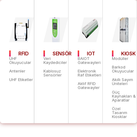
RFID
SENSÖR
IOT
KIOSK
UHF
Veri
BAIOT
Modüller
Okuyucular
Kaydediciler
Gatewayleri
Barkod
Antenler
Kablosuz
Elektronik
Okuyucular
Sensörler
Raf Etiketleri
UHF Etiketler
Akıllı Sayım
Aktif RFID
Üniteleri
Gatewayler
Güç
Kaynakları &
Aparatlar
Özel
Tasarım
Kiosklar