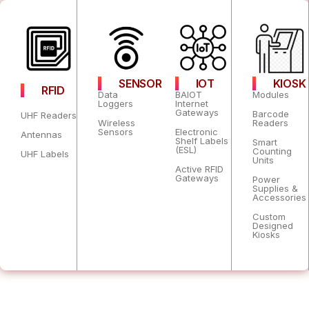
IOT
KIOSK
SENSOR
RFID
BAIOT
Modules
Data
Internet
Loggers
Gateways
Barcode
UHF Readers
Readers
Wireless
Electronic
Sensors
Antennas
Shelf Labels
Smart
(ESL)
Counting
UHF Labels
Units
Active RFID
Gateways
Power
Supplies &
Accessories
Custom
Designed
Kiosks