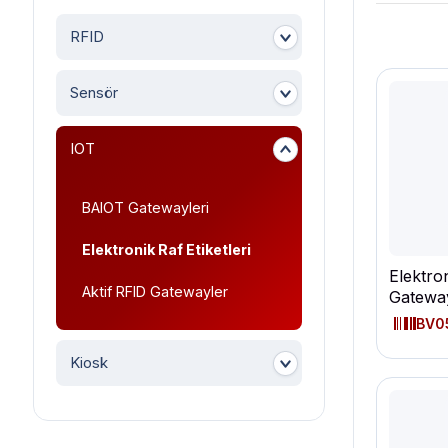
RFID
Sensör
IOT
BAIOT Gatewayleri
Elektronik Raf Etiketleri
Elektron
Aktif RFID Gatewayler
Gatewa
BV0
Kiosk