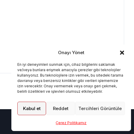
Onayı Yönet
En iyi deneyimleri sunmak için, cihaz bilgilerini saklamak
ve/veya bunlara erişmek amacıyla çerezler gibi teknolojiler
kullanıyoruz. Bu teknolojilere izin vermek, bu sitedeki tarama
davranışı veya benzersiz kimlikler gibi verileri işlememize
izin verecektir. Onay vermemek veya onayı geri çekmek,
belirli özellikleri ve işlevleri olumsuz etkileyebilir.
Kabul et
Reddet
Tercihleri Görüntüle
Çerez Politikamız