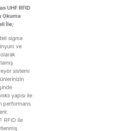
as UHF RFID
n Okuma
li İle;
teli sigma
inyum ve
 olarak
rlamış
eyör sistemi
rünlerinizin
şinde
ıklı yapısı ile
n performans
rir.
 RFID ile
etlenmiş