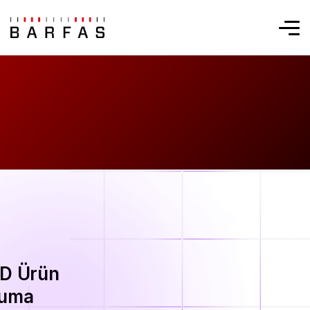
ID Ürün
uma