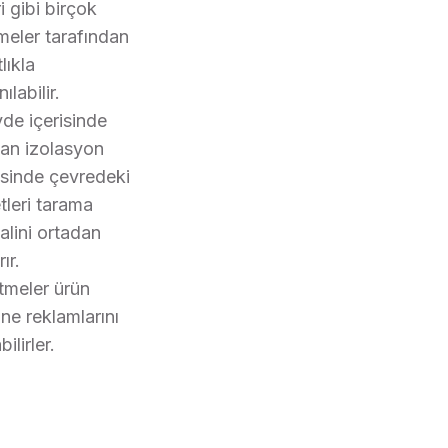
i gibi birçok
tmeler tarafından
lıkla
nılabilir.
de içerisinde
lan izolasyon
sinde çevredeki
tleri tarama
alini ortadan
rır.
etmeler ürün
ine reklamlarını
ilirler.