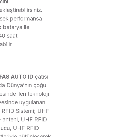
mını
kleştirebilirsiniz.
sek performansa
p batarya ile
0 saat
abilir.
FAS AUTO ID
çatısı
nda Dünya’nın çoğu
sinde ileri teknoloji
yesinde uygulanan
RFID Sistemi; UHF
 anteni, UHF RFID
yucu, UHF RFID
etleriyle bütünleşerek,