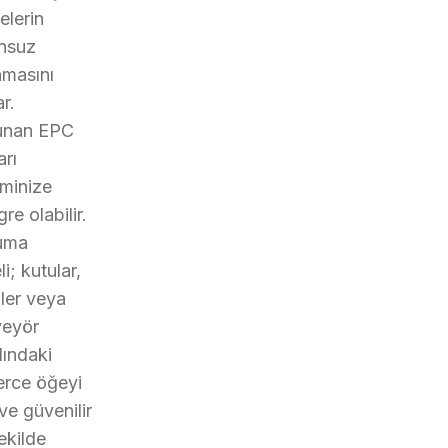
elerin
nsuz
masını
r.
unan EPC
arı
eminize
re olabilir.
uma
i; kutular,
iler veya
eyör
ındaki
erce öğeyi
 ve güvenilir
ekilde