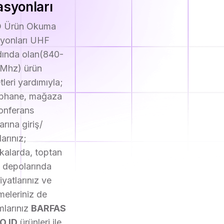
asyonları
D Ürün Okuma
syonları UHF
ında olan(840-
Mhz) ürün
tleri yardımıyla;
phane, mağaza
onferans
arına giriş/
larınız;
ikalarda, toptan
ş depolarında
iyatlarınız ve
tmeleriniz de
mlarınız
BARFAS
O ID
ürünleri ile