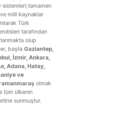
 sistemleri;tamamen
 ve milli kaynaklar
anılarak Türk
ndisleri tarafından
rlanmakta olup
ler, başta
Gaziantep,
nbul, İzmir, Ankara,
a, Adana, Hatay,
aniye ve
ramanmaraş
olmak
e tüm ülkenin
etine sunmuştur.