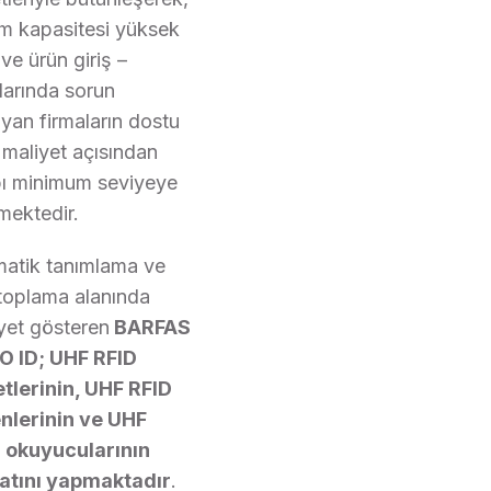
im kapasitesi yüksek
ve ürün giriş –
şlarında sorun
yan firmaların dostu
 maliyet açısından
ı minimum seviyeye
rmektedir.
atik tanımlama ve
 toplama alanında
iyet gösteren
BARFAS
 ID; UHF RFID
etlerinin, UHF RFID
nlerinin ve UHF
 okuyucularının
atını yapmaktadır
.