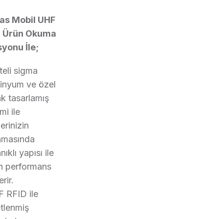
as Mobil UHF
D Ürün Okuma
syonu İle;
teli sigma
inyum ve özel
ak tasarlamış
mi ile
erinizin
nmasında
ıklı yapısı ile
n performans
rir.
 RFID ile
etlenmiş