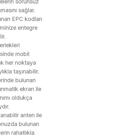
elerin sorunsuz
masını sağlar.
nan EPC kodları
eminize entegre
ir.
erlekleri
sinde mobil
ak her noktaya
lıkla taşınabilir.
rinde bulunan
nmatik ekran ile
anımı oldukça
dır.
anabilir anten ile
nuzda bulunan
erin rahatlıkla