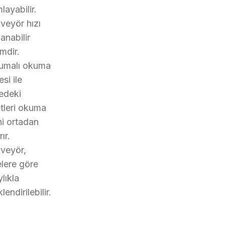
layabilir.
veyör hızı
anabilir
mdir.
umalı okuma
si ile
edeki
etleri okuma
ni ortadan
rır.
veyör,
elere göre
lıkla
lendirilebilir.