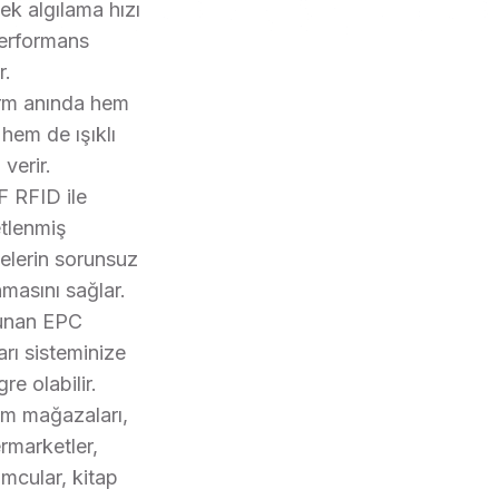
ek algılama hızı
erformans
r.
rm anında hem
 hem de ışıklı
 verir.
 RFID ile
etlenmiş
elerin sorunsuz
masını sağlar.
unan EPC
arı sisteminize
re olabilir.
im mağazaları,
rmarketler,
mcular, kitap