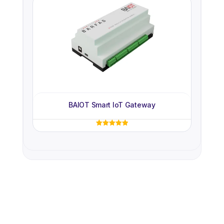
5.00
oy aldı
BAIOT Smart IoT Gateway
5 üzerinden
5.00
oy aldı