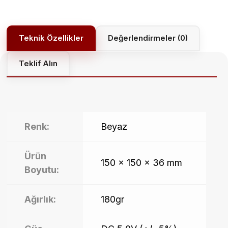
puanına
dayanarak 5
üzerinden
5.00
puan
Değerlendirmeler (0)
aldı
Teklif Alın
Renk:
Beyaz
Ürün
150 x 150 x 36 mm
Boyutu:
Ağırlık:
180gr