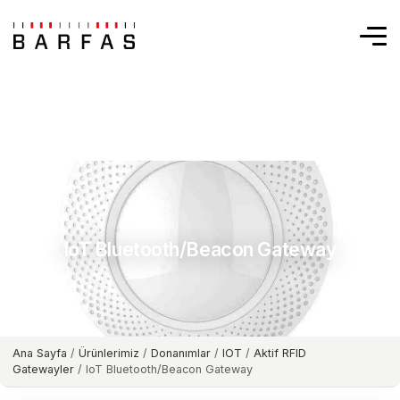
IoT Bluetooth/Beacon Gateway
Ana Sayfa
/
Ürünlerimiz
/
Donanımlar
/
IOT
/
Aktif RFID
Gatewayler
/ IoT Bluetooth/Beacon Gateway