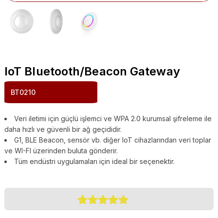
IoT Bluetooth/Beacon Gateway
BT0210
Veri iletimi için güçlü işlemci ve WPA 2.0 kurumsal şifreleme ile
daha hızlı ve güvenli bir ağ geçididir.
G1, BLE Beacon, sensör vb. diğer IoT cihazlarından veri toplar
ve WI-FI üzerinden buluta gönderir.
Tüm endüstri uygulamaları için ideal bir seçenektir.
(
0
Customer Reviews)
1
müşteri