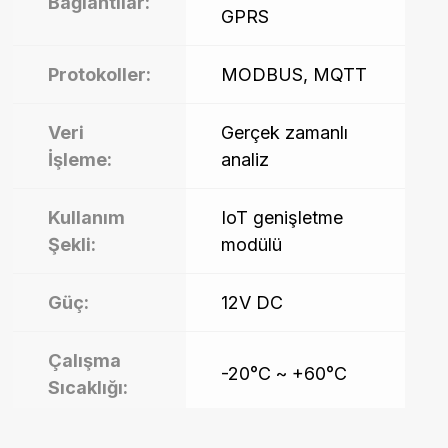
Bağlantılar:
GPRS
Protokoller:
MODBUS, MQTT
Veri
Gerçek zamanlı
İşleme:
analiz
Kullanım
IoT genişletme
Şekli:
modülü
Güç:
12V DC
Çalışma
-20°C ~ +60°C
Sıcaklığı:
Ağırlık:
0,350 kg