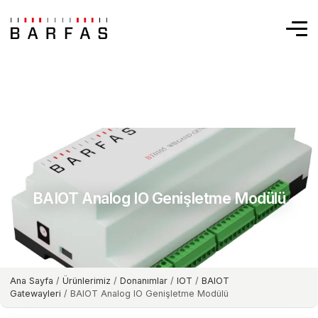
BAIOT Analog IO Genişletme Modülü
Ana Sayfa
/
Ürünlerimiz
/
Donanımlar
/
IOT
/
BAIOT
Gatewayleri
/ BAIOT Analog IO Genişletme Modülü