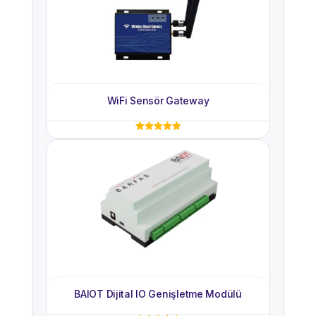
WiFi Sensör Gateway
5 üzerinden
5.00
oy aldı
BAIOT Dijital IO Genişletme Modülü