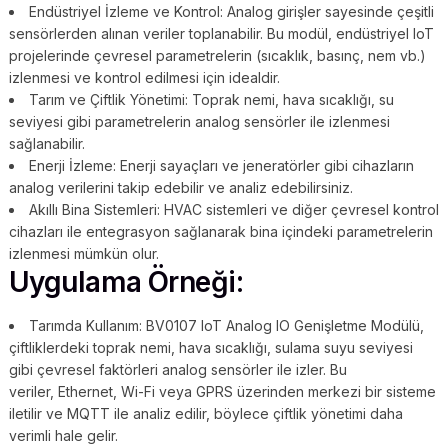
Endüstriyel İzleme ve Kontrol: Analog girişler sayesinde çeşitli
sensörlerden alınan veriler toplanabilir. Bu modül, endüstriyel IoT
projelerinde çevresel parametrelerin (sıcaklık, basınç, nem vb.)
izlenmesi ve kontrol edilmesi için idealdir.
Tarım ve Çiftlik Yönetimi: Toprak nemi, hava sıcaklığı, su
seviyesi gibi parametrelerin analog sensörler ile izlenmesi
sağlanabilir.
Enerji İzleme: Enerji sayaçları ve jeneratörler gibi cihazların
analog verilerini takip edebilir ve analiz edebilirsiniz.
Akıllı Bina Sistemleri: HVAC sistemleri ve diğer çevresel kontrol
cihazları ile entegrasyon sağlanarak bina içindeki parametrelerin
izlenmesi mümkün olur.
Uygulama Örneği:
Tarımda Kullanım: BV0107 IoT Analog IO Genişletme Modülü,
çiftliklerdeki toprak nemi, hava sıcaklığı, sulama suyu seviyesi
gibi çevresel faktörleri analog sensörler ile izler. Bu
veriler, Ethernet, Wi-Fi veya GPRS üzerinden merkezi bir sisteme
iletilir ve MQTT ile analiz edilir, böylece çiftlik yönetimi daha
verimli hale gelir.