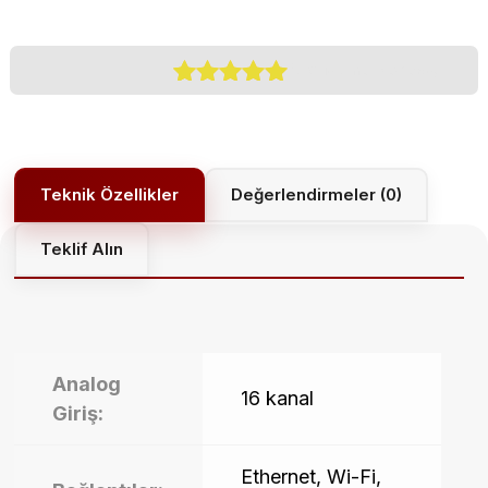
(
0
Customer Reviews)
1
müşteri
puanına
dayanarak 5
üzerinden
5.00
puan
Değerlendirmeler (0)
aldı
Teklif Alın
Analog
16 kanal
Giriş:
Ethernet, Wi-Fi,