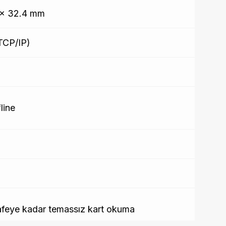
 x 32.4 mm
TCP/IP)
line
feye kadar temassız kart okuma