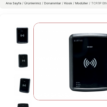
Ana Sayfa
/
Ürünlerimiz
/
Donanımlar
/
Kiosk
/
Modüller
/ TCP/IP Et