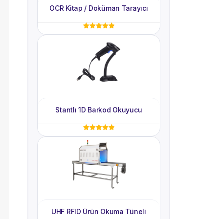
OCR Kitap / Doküman Tarayıcı
5 üzerinden
5.00
oy aldı
Stantlı 1D Barkod Okuyucu
5 üzerinden
5.00
oy aldı
UHF RFID Ürün Okuma Tüneli