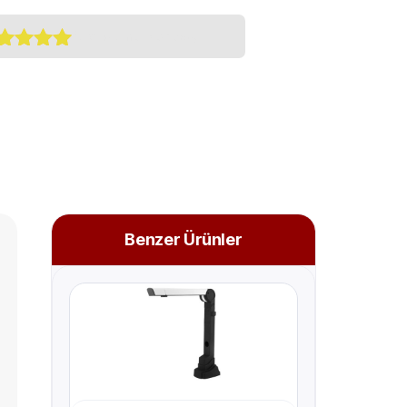
(
0
Customer Reviews)
şteri
anına
yanarak 5
erinden
0
puan
ı
Benzer Ürünler