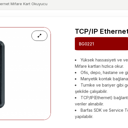
hernet Mifare Kart Okuyucu
TCP/IP Etherne
BG0221
Yüksek hassasiyeti ve ve
Mifare kartları hızlıca okur.
Ofis, depo, hastane ve gizli
Manyetik kontak bağlanabi
Turnike ve bariyer gibi g
şekilde çalışabilir.
TCP/IP(Ethernet) bağlant
veriler alınabilir.
Barfas SDK ve Service Too
yapılabilir.