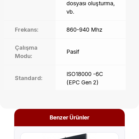
dosyası oluşturma,
vb.
Frekans:
860-940 Mhz
Çalışma
Pasif
Modu:
ISO18000 -6C
Standard:
(EPC Gen 2)
Okuma
0 ~10m
Mesafesi:
Benzer Ürünler
Renk:
Mavi