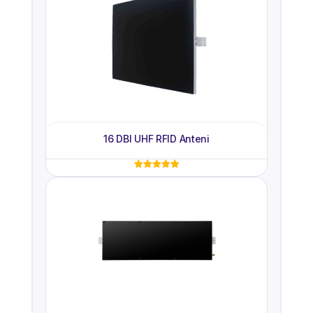
Festival, etkinlik,
vokal konseri,
Uygulama:
parti, kampanya,
giriş bileti vb.
16 DBI UHF RFID Anteni
5 üzerinden
5.00
oy aldı