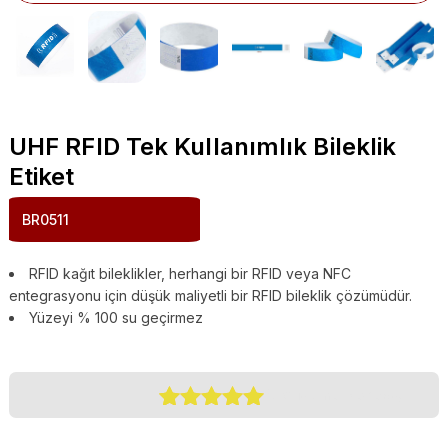
UHF RFID Tek Kullanımlık Bileklik
Etiket
BR0511
RFID kağıt bileklikler, herhangi bir RFID veya NFC
entegrasyonu için düşük maliyetli bir RFID bileklik çözümüdür.
Yüzeyi % 100 su geçirmez
(
0
Customer Reviews)
1
müşteri
puanına