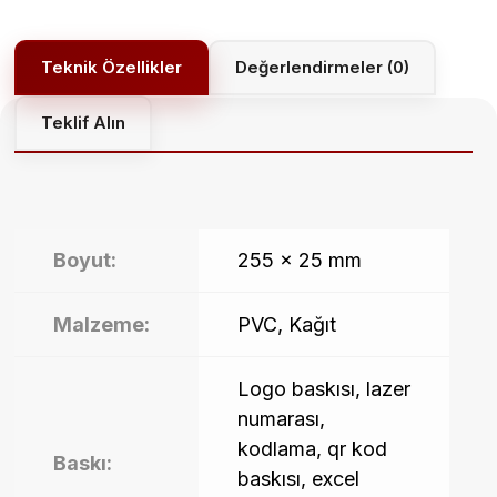
dayanarak 5
üzerinden
5.00
puan
Değerlendirmeler (0)
aldı
Teklif Alın
Boyut:
255 x 25 mm
Malzeme:
PVC, Kağıt
Logo baskısı, lazer
numarası,
kodlama, qr kod
Baskı:
baskısı, excel