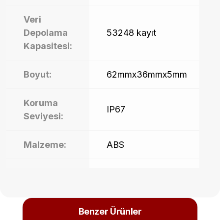
Veri
Depolama
53248 kayıt
Kapasitesi:
Boyut:
62mmx36mmx5mm
Koruma
IP67
Seviyesi:
Malzeme:
ABS
Bağlantı:
Bluetooth 5.0
Benzer Ürünler