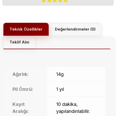
1
müşteri
puanına
dayanarak 5
üzerinden
5.00
puan
Değerlendirmeler (0)
aldı
Teklif Alın
Ağırlık:
14g
Pil Ömrü:
1 yıl
Kayıt
10 dakika,
Aralığı:
yapılandırılabilir.