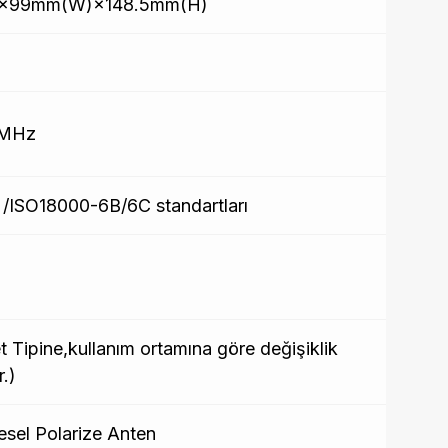
)×99mm(W)×148.5mm(H)
 MHz
/ISO18000-6B/6C standartları
t Tipine,kullanım ortamına göre değişiklik
r.)
esel Polarize Anten