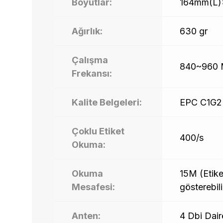
Boyutlar:
164mm(L
Ağırlık:
630 gr
Çalışma
840~960
Frekansı:
Kalite Belgeleri:
EPC C1G2 
Çoklu Etiket
400/s
Okuma:
Okuma
15M (Etike
Mesafesi:
gösterebili
Anten:
4 Dbi Dair