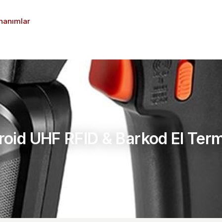
nanımlar
Destek
İletişim
oid UHF RFID & Barkod El Term