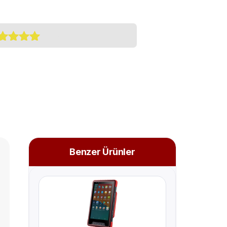
(
0
Customer Reviews)
şteri
anına
yanarak 5
erinden
0
puan
ı
Benzer Ürünler