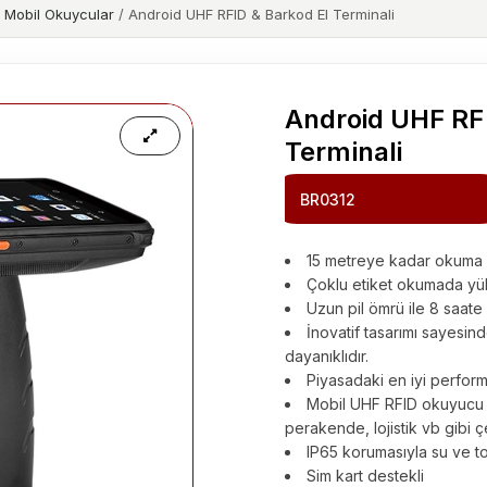
 Mobil Okuycular
/ Android UHF RFID & Barkod El Terminali
Android UHF RFI
Terminali
BR0312
15 metreye kadar okuma 
Çoklu etiket okumada yük
Uzun pil ömrü ile 8 saate 
İnovatif tasarımı sayesi
dayanıklıdır.
Piyasadaki en iyi perform
Mobil UHF RFID okuyucu o
perakende, lojistik vb gibi çe
IP65 korumasıyla su ve toz
Sim kart destekli