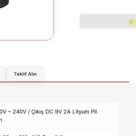
1
mü
pu
da
üz
5.0
ald
Teklif Alın
0V ~ 240V / Çıkış DC 9V 2A Lityum Pil
h