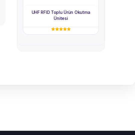
UHF RFID Toplu Ürün Okutma
Ünitesi
5 üzerinden
5.00
oy aldı