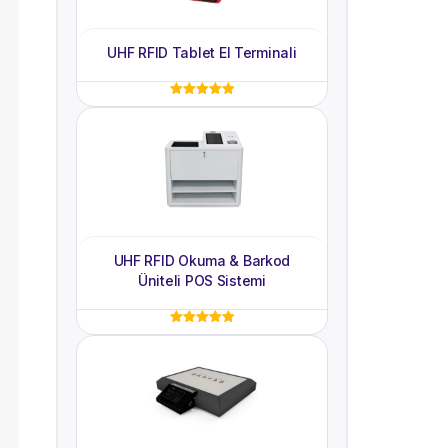
UHF RFID Tablet El Terminali
5 üzerinden
5.00
oy aldı
UHF RFID Okuma & Barkod
Üniteli POS Sistemi
5 üzerinden
5.00
oy aldı