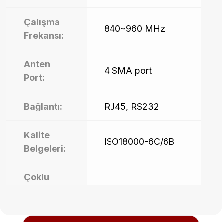
Çalışma
840~960 MHz
Frekansı:
Anten
4 SMA port
Port:
Bağlantı:
RJ45, RS232
Kalite
ISO18000-6C/6B
Belgeleri:
Çoklu
Etiket
200/s
Okuma: