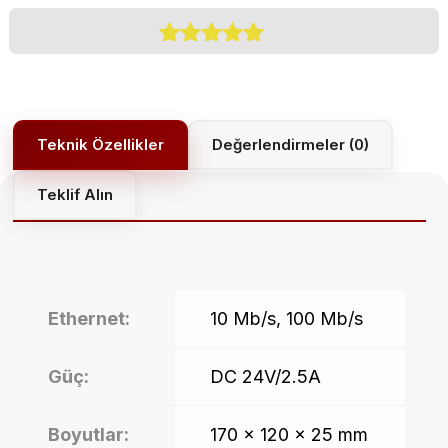
(
0
Customer Reviews)
1
müşteri
puanına
dayanarak 5
üzerinden
5.00
puan
Değerlendirmeler (0)
aldı
Teklif Alın
Ethernet:
10 Mb/s, 100 Mb/s
Güç:
DC 24V/2.5A
Boyutlar:
170 x 120 x 25 mm