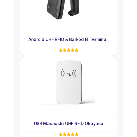
Hafıza
4 MB Dahili Hafıza
Android UHF RFID & Barkod El Terminali
5 üzerinden
5.00
oy aldı
USB Masaüstü UHF RFID Okuyucu